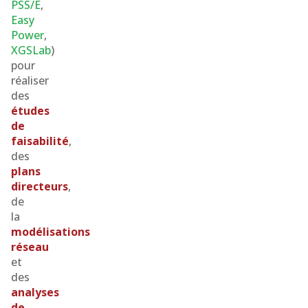
PSS/E
,
Easy
Power
,
XGSLab
)
pour
réaliser
des
études
de
faisabilité
,
des
plans
directeurs
,
de
la
modélisations
réseau
et
des
analyses
de