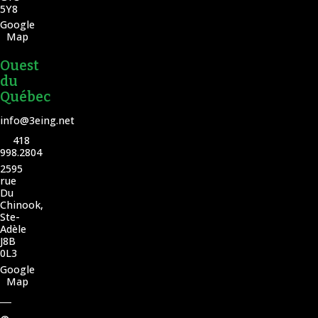
5Y8
Google
Map
Ouest
du
Québec
info@3eing.net
418
998.2804
2595
rue
Du
Chinook,
Ste-
Adèle
J8B
0L3
Google
Map