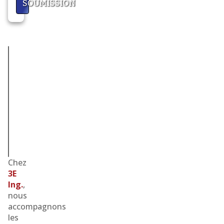
SOUMISSION
INGÉNIERIE
ÉLECTRIQUE
POUR
LES
Compagnies
d'électricité
Chez
3E
Ing.
,
nous
accompagnons
les